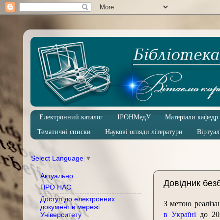
Електронний каталог
ІРОНМедУ
Матеріали кафедр
Тематичні списки
Наукові огляди літератури
Віртуал
Select Language
▼
Актуально
Довідник безб
ПРО НАС
Доступ до електронних
З метою реаліза
документів мережі
в Україні
до 203
Університету