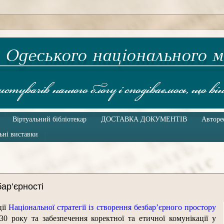
Віртуальний бібліотекар
ДОСТАВКА ДОКУМЕНТІВ
Авторе
ьні виставки
ар’єрності
ції
Національної стратегії із створення безбар’єрного простору
0 року та забезпечення коректної та етичної комунікації у