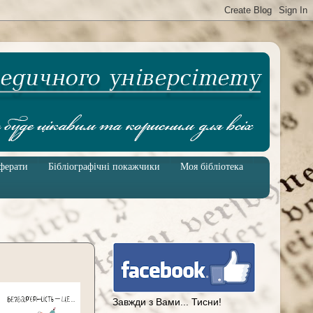
ферати
Бібліографічні покажчики
Моя бібліотека
Завжди з Вами... Тисни!