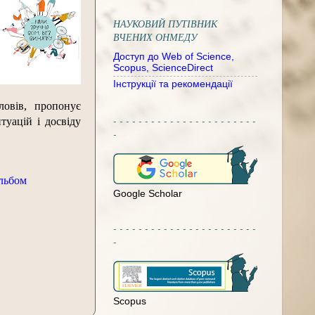
НАУКОВИЙ ПУТІВНИК
ВЧЕНИХ ОНМЕДУ
Доступ до Web of Science,
Scopus, ScienceDirect
Інструкції та рекомендації
овів, пропонує
- - - - - - - - - - - - - - - - - - - - - - -
туацій і досвіду
-
льбом
Google Scholar
- - - - - - - - - - - - - - - - - - - - - - -
-
Scopus