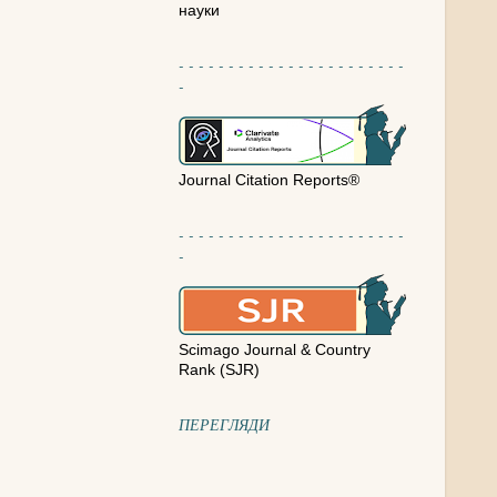
науки
- - - - - - - - - - - - - - - - - - - - - - -
-
Journal Citation Reports®
- - - - - - - - - - - - - - - - - - - - - - -
-
Scimago Journal & Country
Rank (SJR)
ПЕРЕГЛЯДИ