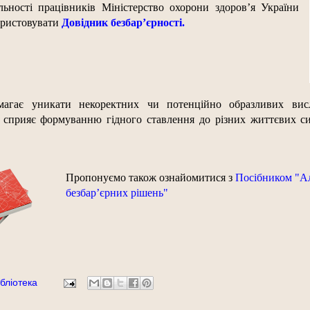
льності працівників Міністерство охорони здоров’я України
ористовувати
Довідник безбар’єрності.
агає уникати некоректних чи потенційно образливих висл
 сприяє формуванню гідного ставлення до різних життєвих си
Пропонуємо також ознайомитися з
Посібником "А
безбар’єрних рішень"
бліотека