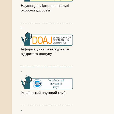
Наукові дослідження в галузі
охорони здоров’я
- - - - - - - - - - - - - - - - - - - - - - -
-
Інформаційна база журналів
відкритого доступу
- - - - - - - - - - - - - - - - - - - - - - -
-
Український науковий клуб
- - - - - - - - - - - - - - - - - - - - - - -
-