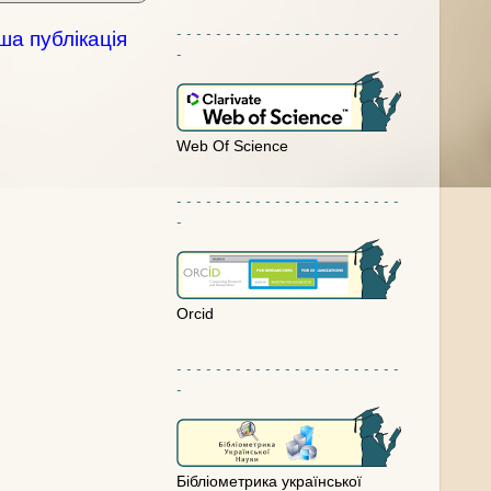
- - - - - - - - - - - - - - - - - - - - - - -
ша публікація
-
Web Of Science
- - - - - - - - - - - - - - - - - - - - - - -
-
Orcid
- - - - - - - - - - - - - - - - - - - - - - -
-
Бібліометрика української