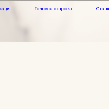
кація
Головна сторінка
Старі