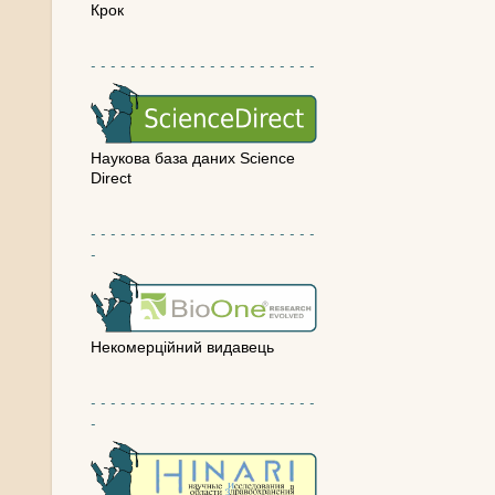
Крок
- - - - - - - - - - - - - - - - - - - - - - -
Наукова база даних Science
Direct
- - - - - - - - - - - - - - - - - - - - - - -
-
Некомерційний видавець
- - - - - - - - - - - - - - - - - - - - - - -
-