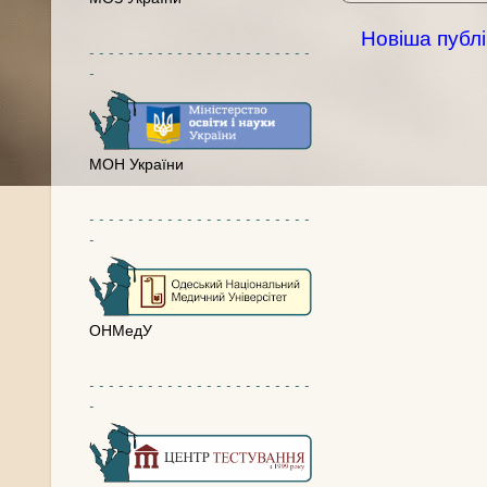
Новіша публі
- - - - - - - - - - - - - - - - - - - - - - -
-
МОН України
- - - - - - - - - - - - - - - - - - - - - - -
-
ОНМедУ
- - - - - - - - - - - - - - - - - - - - - - -
-