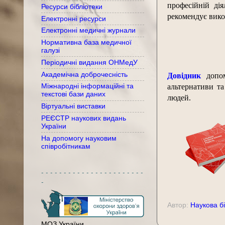
професійній дія
Ресурси бібліотеки
рекомендує вик
Електронні ресурси
Електронні медичні журнали
Нормативна база медичної
галузі
Періодичні видання ОНМедУ
Академічна доброчесність
Довідник
допом
альтернативи та
Міжнародні інформаційні та
текстові бази даних
людей.
Віртуальні виставки
РЕЄСТР наукових видань
України
На допомогу науковим
співробітникам
- - - - - - - - - - - - - - - - - - - - - - -
-
Автор:
Наукова бі
МОЗ України