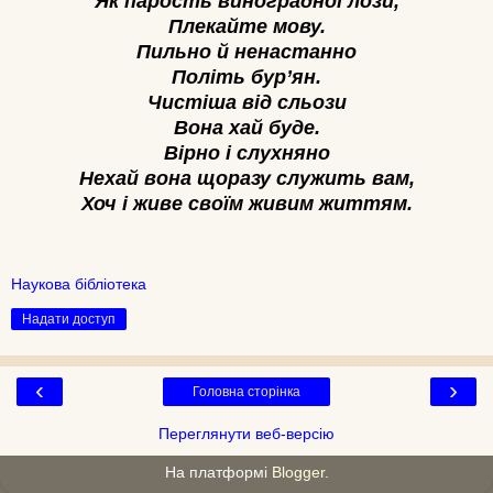
Як парость виноградної лози,
Плекайте мову.
Пильно й ненастанно
Політь бур’ян.
Чистіша від сльози
Вона хай буде.
Вірно і слухняно
Нехай вона щоразу служить вам,
Хоч і живе своїм живим життям.
Наукова бібліотека
Надати доступ
‹
›
Головна сторінка
Переглянути веб-версію
На платформі
Blogger
.