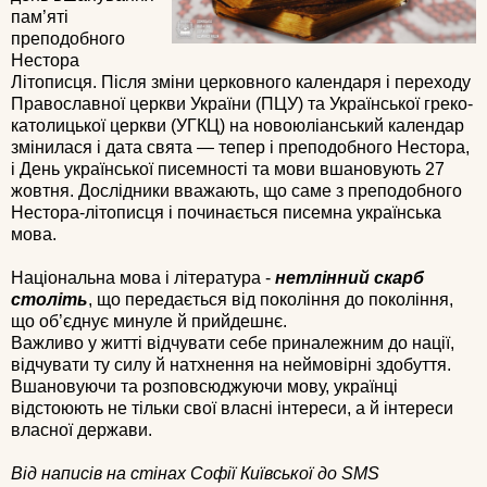
пам’яті
преподобного
Нестора
Літописця. Після зміни церковного календаря і переходу
Православної церкви України (ПЦУ) та Української греко-
католицької церкви (УГКЦ) на новоюліанський календар
змінилася і дата свята — тепер і преподобного Нестора,
і День української писемності та мови вшановують 27
жовтня. Дослідники вважають, що саме з преподобного
Нестора-літописця і починається писемна українська
мова.
Національна мова і література -
нетлінний скарб
століть
, що передається від покоління до покоління,
що об’єднує минуле й прийдешнє.
Важливо у житті відчувати себе приналежним до нації,
відчувати ту силу й натхнення на неймовірні здобуття.
Вшановуючи та розповсюджуючи мову, українці
відстоюють не тільки свої власні інтереси, а й інтереси
власної держави.
Від написів на стінах Софії Київської до SMS