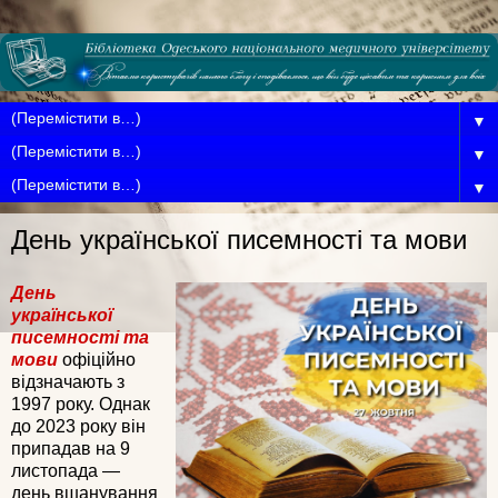
▼
▼
▼
День української писемності та мови
День
української
писемності та
мови
офіційно
відзначають з
1997 року. Однак
до 2023 року він
припадав на 9
листопада —
день вшанування