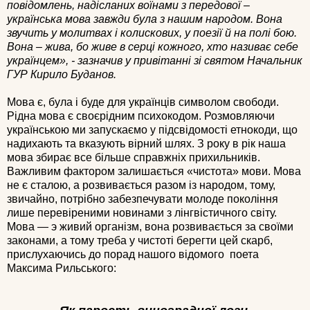
повідомлень, надісланих воїнами з передової –
українська мова завжди була з нашим народом. Вона
звучить у молитвах і колискових, у поезії й на полі бою.
Вона – жива, бо живе в серці кожного, хто називає себе
українцем», - зазначив у привітанні зі святом Начальник
ГУР Кирило Буданов.
Мова є, була і буде для українців символом свободи.
Рідна мова є своєрідним психокодом. Розмовляючи
українською ми запускаємо у підсвідомості етнокоди, що
надихають та вказують вірний шлях. З року в рік наша
мова збирає все більше справжніх прихильників.
Важливим фактором залишається «чистота» мови. Мова
не є сталою, а розвивається разом із народом, тому,
звичайно, потрібно забезпечувати молоде покоління
лише перевіреними новинами з лінгвістичного світу.
Мова — э живий організм, вона розвивається за своїми
законами, а тому треба у чистоті берегти цей скарб,
прислухаючись до порад нашого відомого поета
Максима Рильського: