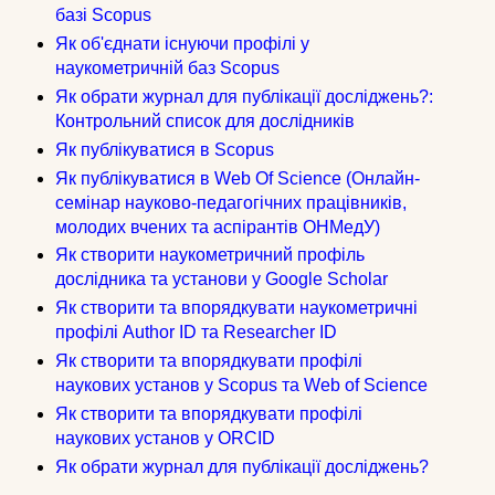
базі Scopus
Як об'єднати існуючи профілі у
наукометричній баз Scopus
Як обрати журнал для публікації досліджень?:
Контрольний список для дослідників
Як публікуватися в Scopus
Як публікуватися в Web Of Science
(Онлайн-
семінар науково-педагогічних працівників,
молодих вчених та аспірантів ОНМедУ)
Як створити наукометричний профіль
дослідника та установи у Google Scholar
Як створити та впорядкувати наукометричні
профілі Author ID та Researcher ID
Як створити та впорядкувати профілі
наукових установ у Scopus та Web of Science
Як створити та впорядкувати профілі
наукових установ у ORCID
Як
обрати журнал для публікації досліджень?