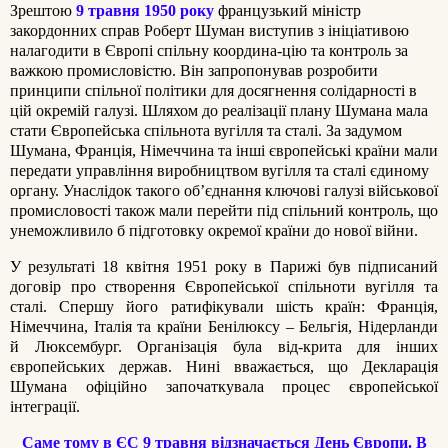
Зрештою
9 травня 1950 року
французький міністр
закордонних справ Роберт Шуман виступив з ініціативою
налагодити в Європі спільну координа-цію та контроль за
важкою промисловістю. Він запропонував розробити
принципи спільної політики для досягнення солідарності в
цій окремій галузі. Шляхом до реалізації плану Шумана мала
стати Європейська спільнота вугілля та сталі. За задумом
Шумана, Франція, Німеччина та інші європейські країни мали
передати управління виробництвом вугілля та сталі єдиному
органу. Унаслідок такого об’єднання ключові галузі військової
промисловості також мали перейти під спільний контроль, що
унеможливило б підготовку окремої країни до нової війни.
У результаті 18 квітня 1951 року в Парижі був підписаний
договір про створення Європейської спільноти вугілля та
сталі. Спершу його ратифікували шість країн: Франція,
Німеччина, Італія та країни Бенілюксу – Бельгія, Нідерланди
й Люксембург. Організація була від-крита для інших
європейських держав. Нині вважається, що Декларація
Шумана офіційно започаткувала процес європейської
інтеграції.
Саме тому в ЄС 9 травня відзначається День Європи. В