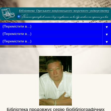
▼
▼
▼
Бібліотека продовжує
серію біобібліографічних