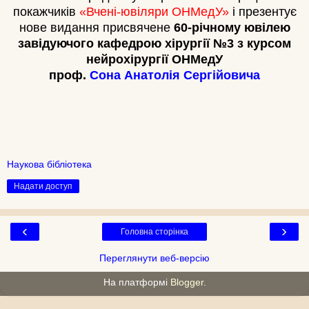
покажчиків
«Вчені-ювіляри ОНМедУ»
і презентує
нове видання присвячене
60-річному ювілею
завідуючого кафедрою хірургії №3 з курсом
нейрохірургії ОНМед
У
проф.
Сона Анатолія Сергійовича
Наукова бібліотека
Надати доступ
‹
›
Головна сторінка
Переглянути веб-версію
На платформі
Blogger
.