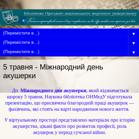
▼
▼
▼
5 травня - Міжнародний день
акушерки
До
Міжнародного дня акушерки
, який відзначається
щороку 5 травня, Наукова бібліотека ОНМедУ підготувала
презентацію
, що присвячена благородній праці акушерок —
фахівчинь, які стоять на варті народження нового життя.
У віртуальному просторі представлено матеріали про історію
акушерства, цікаві факти про розвиток професії, роль
акушерок у період сучсаної війни.