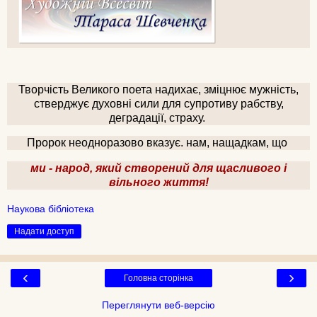
Творчість Великого поета надихає, зміцнює мужність,
стверджує духовні сили для супротиву рабству,
деградації, страху.
Пророк неодноразово вказує. нам, нащадкам, що
ми - народ, який створений для щасливого і
вільного життя!
Наукова бібліотека
Надати доступ
‹
›
Головна сторінка
Переглянути веб-версію