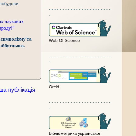
 побудови
- - - - - - - - - - - - - - - - - - - - - - -
-
ах наукових
ароду!"
 символізму та
Web Of Science
айбутнього.
- - - - - - - - - - - - - - - - - - - - - - -
-
Orcid
ша публікація
- - - - - - - - - - - - - - - - - - - - - - -
-
Бібліометрика української