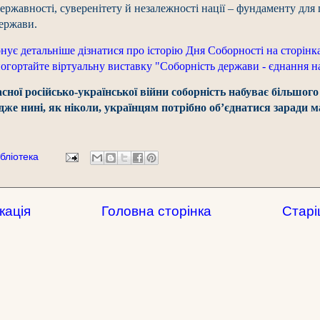
державності, суверенітету й незалежності нації – фундаменту для
ержави.
онує детальніше дізнатися про історію Дня Соборності на сторінк
погортайте віртуальну виставку "Соборність держави - єднання н
сної російсько-української війни соборність набуває більшого
адже нині, як ніколи, українцям потрібно об’єднатися заради м
бліотека
кація
Головна сторінка
Старі