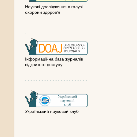
Наукові дослідження в галузі
охорони здоров’я
- - - - - - - - - - - - - - - - - - - - - - -
-
Інформаційна база журналів
відкритого доступу
- - - - - - - - - - - - - - - - - - - - - - -
-
Український науковий клуб
- - - - - - - - - - - - - - - - - - - - - - -
-