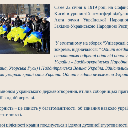
Саме 22 січня в 1919 році на Софій
Києві в урочистій атмосфері відбул
Акта злуки Української Народної
Західно-Українською Народною Респ
У зачитаному на зборах “Універсалі 
зокрема, відзначалося:
“Однині воєди
століттями одірвані одна від одної 
України – Західноукраїнська Народна
ина, Угорська Русь) і Наддніпрянська Велика Україна. Здійснились в
 які умирали кращі сини України. Однині є єдина незалежна Укра
имволом українського державотворення, втілив соборницькі праг
ї в одній державі.
рність – це єдність у багатоманітності, об’єднання навколо украї
дентичності.
ної цілісності країни поєднується з ідеями духовної згуртованості