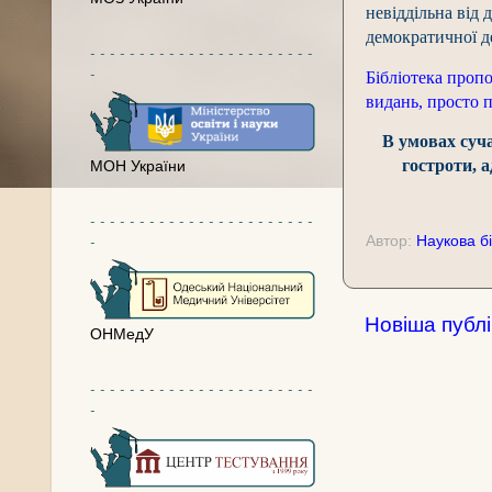
невіддільна від 
демократичної д
- - - - - - - - - - - - - - - - - - - - - - -
-
Бібліотека проп
видань, просто 
В умовах суча
гостроти, 
МОН України
- - - - - - - - - - - - - - - - - - - - - - -
-
Автор:
Наукова бі
Новіша публі
ОНМедУ
- - - - - - - - - - - - - - - - - - - - - - -
-