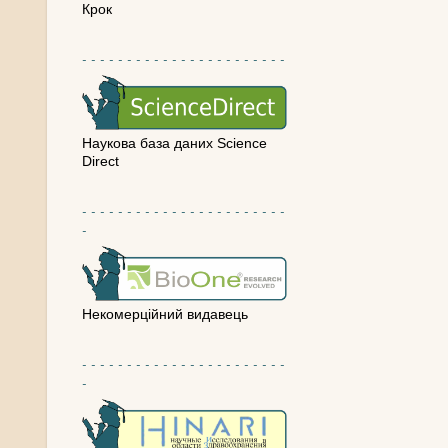
Крок
- - - - - - - - - - - - - - - - - - - - - - -
Наукова база даних Science
Direct
- - - - - - - - - - - - - - - - - - - - - - -
-
Некомерційний видавець
- - - - - - - - - - - - - - - - - - - - - - -
-