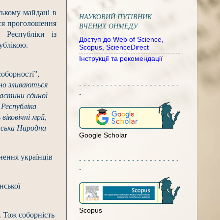
ському майдані в
НАУКОВИЙ ПУТІВНИК
ося проголошення
ВЧЕНИХ ОНМЕДУ
 Республіки із
Доступ до Web of Science,
ублікою.
Scopus, ScienceDirect
Інструкції та рекомендації
соборності”,
- - - - - - - - - - - - - - - - - - - - - - -
но зливаються
-
частини єдиної
 Республіка
іковічні мрії,
їнська Народна
Google Scholar
нення українців
- - - - - - - - - - - - - - - - - - - - - - -
-
нської
Scopus
. Тож соборність