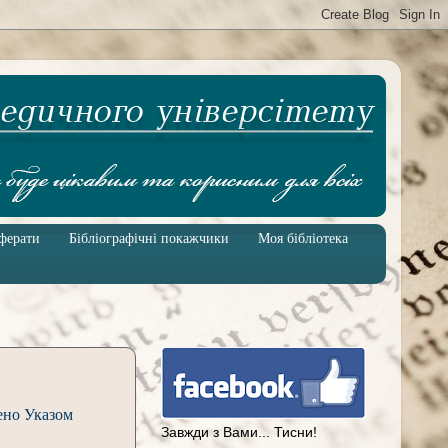
ферати
Бібліографічні покажчики
Моя бібліотека
ено Указом
Завжди з Вами... Тисни!