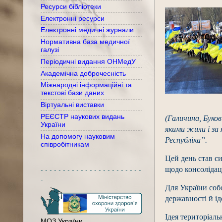
Ресурси бібліотеки
Електронні ресурси
Електронні медичні журнали
Нормативна база медичної
галузі
Періодичні видання ОНМедУ
Академічна доброчесність
Міжнародні інформаційні та
текстові бази даних
Віртуальні виставки
РЕЄСТР наукових видань
(Галичина, Буков
України
якими жили і за
На допомогу науковим
Республіка”.
співробітникам
Цей день став с
- - - - - - - - - - - - - - - - - - - - - - -
щодо консолідаці
-
Для України собо
державності й і
Ідея територіаль
МОЗ України