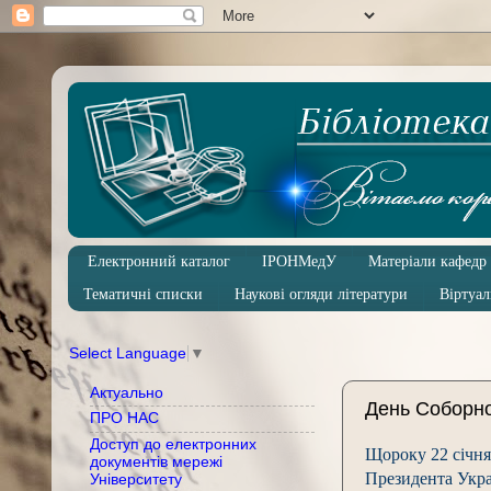
Електронний каталог
ІРОНМедУ
Матеріали кафедр
Тематичні списки
Наукові огляди літератури
Віртуал
Select Language
▼
Актуально
День Соборно
ПРО НАС
Доступ до електронних
Щороку 22 січня
документів мережі
Президента Укра
Університету