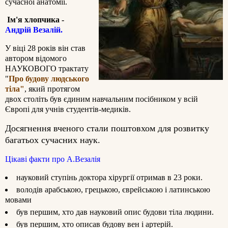
сучасної анатомії.
Ім'я хлопчика -
Андрій Везалій.
У віці 28 років він став
автором відомого
НАУКОВОГО трактату
"
Про будову людського
тіла"
, який протягом
двох століть був єдиним навчальним посібником у всій
Європі для учнів студентів-медиків.
Досягнення вченого стали поштовхом для розвитку
багатьох сучасних наук.
Цікаві факти про А.Везалія
науковий ступінь доктора хірургії отримав в 23 роки.
володів арабською, грецькою, єврейською і латинською
мовами
був першим, хто дав науковий опис будови тіла людини.
був першим, хто описав будову вен і артерій.