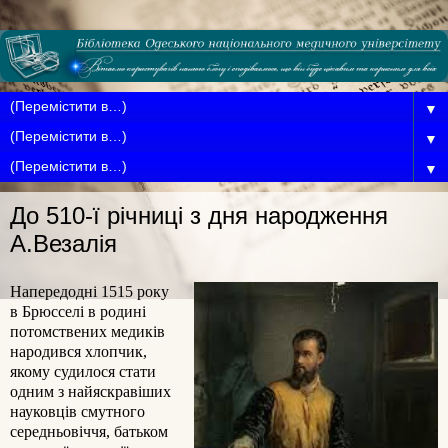
▼
▼
▼
До 510-ї річниці з дня народження
А.Везалія
Напередодні 1515 року
в Брюсселі в родині
потомствених медиків
народився хлопчик,
якому судилося стати
одним з найяскравіших
науковців смутного
середньовіччя, батьком