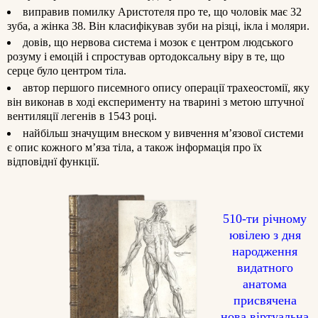
виправив помилку Аристотеля про те, що чоловік має 32
зуба, а жінка 38. Він класифікував зуби на різці, ікла і моляри.
довів, що нервова система і мозок є центром людського
розуму і емоцій і спростував ортодоксальну віру в те, що
серце було центром тіла.
автор першого писемного опису операції трахеостомії, яку
він виконав в ході експерименту на тварині з метою штучної
вентиляції легенів в 1543 році.
найбільш значущим внеском у вивчення м’язової системи
є опис кожного м’яза тіла, а також інформація про їх
відповіднї функції.
510-ти річному
ювілею з дня
народження
видатного
анатома
присвячена
нова
віртуальна