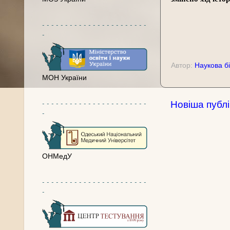
- - - - - - - - - - - - - - - - - - - - - - -
-
Автор:
Наукова бі
МОН України
- - - - - - - - - - - - - - - - - - - - - - -
Новіша публі
-
ОНМедУ
- - - - - - - - - - - - - - - - - - - - - - -
-