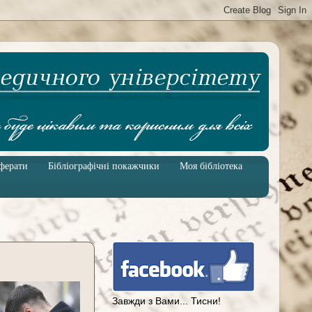
ферати
Бібліографічні покажчики
Моя бібліотека
Завжди з Вами... Тисни!