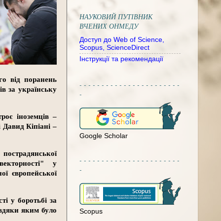
НАУКОВИЙ ПУТІВНИК
ВЧЕНИХ ОНМЕДУ
Доступ до Web of Science,
Scopus, ScienceDirect
Інструкції та рекомендації
го від поранень
- - - - - - - - - - - - - - - - - - - - - - -
ів за українську
-
роє іноземців –
 Давид Кіпіані –
Google Scholar
 пострадянської
- - - - - - - - - - - - - - - - - - - - - - -
векторності" у
-
ої європейської
ті у боротьбі за
авдяки яким було
Scopus