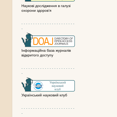
Наукові дослідження в галузі
охорони здоров’я
- - - - - - - - - - - - - - - - - - - - - - -
-
Інформаційна база журналів
відкритого доступу
- - - - - - - - - - - - - - - - - - - - - - -
-
Український науковий клуб
- - - - - - - - - - - - - - - - - - - - - - -
-