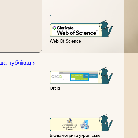
- - - - - - - - - - - - - - - - - - - - - - -
-
Web Of Science
- - - - - - - - - - - - - - - - - - - - - - -
-
ша публікація
Orcid
- - - - - - - - - - - - - - - - - - - - - - -
-
Бібліометрика української