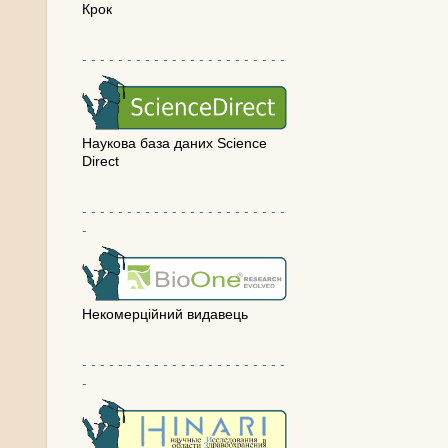
Крок
- - - - - - - - - - - - - - - - - - - - - - -
Наукова база даних Science
Direct
- - - - - - - - - - - - - - - - - - - - - - -
-
Некомерційний видавець
- - - - - - - - - - - - - - - - - - - - - - -
-