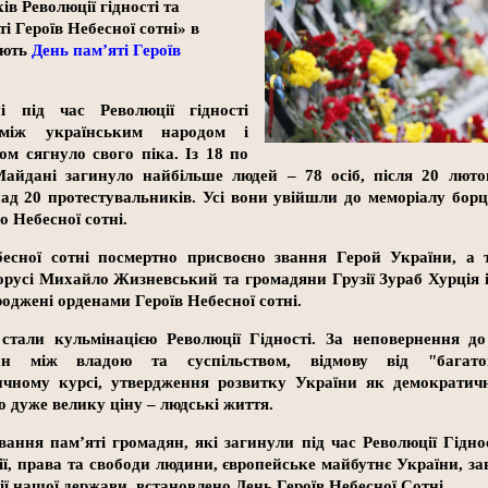
в Революції гідності та
і Героїв Небесної сотні» в
ають
День пам’яті Героїв
 під час Революції гідності
 між українським народом і
м сягнуло свого піка. Із 18 по
айдані загинуло найбільше людей – 78 осіб, після 20 люто
д 20 протестувальників. Усі вони увійшли до меморіалу борц
о Небесної сотні.
есної сотні посмертно присвоєно звання Герой України, а т
русі Михайло Жизневський та громадяни Грузії Зураб Хурція і
оджені орденами Героїв Небесної сотні.
 стали кульмінацією Революції Гідності. За неповернення до
ин між владою та суспільством, відмову від "багато
ичному курсі, утвердження розвитку України як демократичн
о дуже велику ціну – людські життя.
ання пам’яті громадян, які загинули під час Революції Гіднос
ії, права та свободи людини, європейське майбутнє України, з
рії нашої держави, встановлено День Героїв Небесної Сотні.