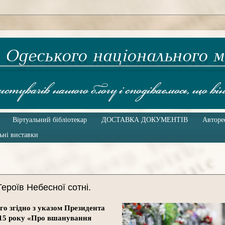
Віртуальний бібліотекар
ДОСТАВКА ДОКУМЕНТІВ
Авторе
ьні виставки
Героїв Небесної сотні.
о згідно з указом Президента
015 року «Про вшанування