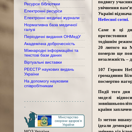
подвигу учасникі
Ресурси бібліотеки
увічнення пам’ят
Електронні ресурси
Україні відзнач
Електронні медичні журнали
Небесної сотні.
Нормативна база медичної
галузі
Саме в ці дні
протистояння
Періодичні видання ОНМедУ
тодішнім режимо
Академічна доброчесність
20 лютого на М
Міжнародні інформаційні та
померло ще пона
текстові бази даних
незалежність – д
Віртуальні виставки
РЕЄСТР наукових видань
107 Героям Неб
України
громадянин Біло
На допомогу науковим
посмертно нагор
співробітникам
Події того дня
моделі віднос
- - - - - - - - - - - - - - - - - - - - - - -
зовнішньополіт
-
країни заплачен
Із метою вшанув
ідеали демократ
змінено хід істо
МОЗ України