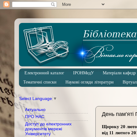
Електронний каталог
ІРОНМедУ
Матеріали кафедр
Тематичні списки
Наукові огляди літератури
Віртуал
Select Language
▼
Актуально
День пам’яті 
ПРО НАС
Доступ до електронних
Щороку 20 лютог
документів мережі
від 11 лютого 2
Університету