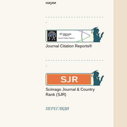
науки
- - - - - - - - - - - - - - - - - - - - - - -
-
Journal Citation Reports®
- - - - - - - - - - - - - - - - - - - - - - -
-
Scimago Journal & Country
Rank (SJR)
ПЕРЕГЛЯДИ