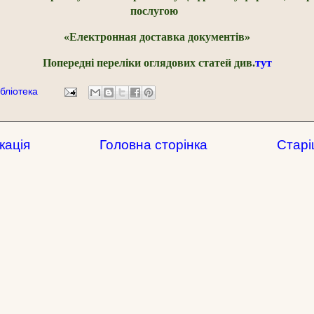
послугою
«Електронная доставка документів»
Попередні переліки оглядових статей див.
тут
бліотека
кація
Головна сторінка
Старі