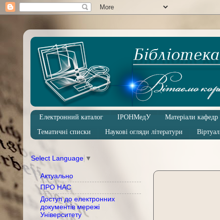
Електронний каталог
ІРОНМедУ
Матеріали кафедр
Тематичні списки
Наукові огляди літератури
Віртуал
Select Language
▼
Актуально
ПРО НАС
Доступ до електронних
документів мережі
Університету