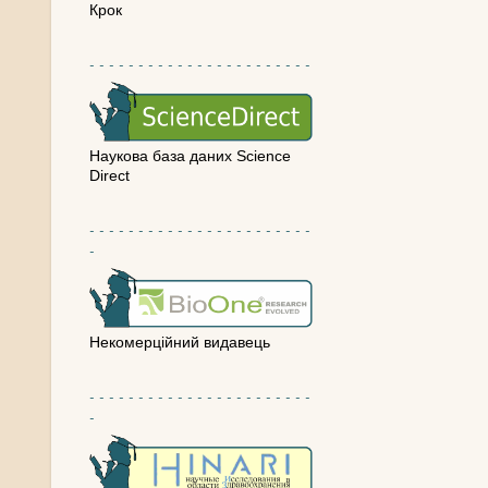
Крок
- - - - - - - - - - - - - - - - - - - - - - -
Наукова база даних Science
Direct
- - - - - - - - - - - - - - - - - - - - - - -
-
Некомерційний видавець
- - - - - - - - - - - - - - - - - - - - - - -
-