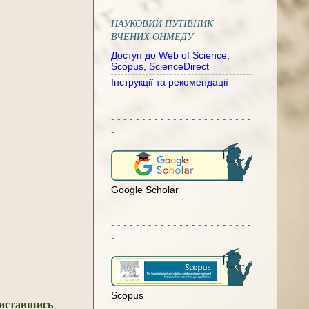
НАУКОВИЙ ПУТІВНИК
ВЧЕНИХ ОНМЕДУ
Доступ до Web of Science,
Scopus, ScienceDirect
Інструкції та рекомендації
- - - - - - - - - - - - - - - - - - - - - - -
-
Google Scholar
- - - - - - - - - - - - - - - - - - - - - - -
-
Scopus
риставшись