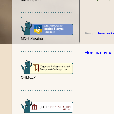
- - - - - - - - - - - - - - - - - - - - - - -
-
Автор:
Наукова бі
МОН України
- - - - - - - - - - - - - - - - - - - - - - -
Новіша публі
-
ОНМедУ
- - - - - - - - - - - - - - - - - - - - - - -
-