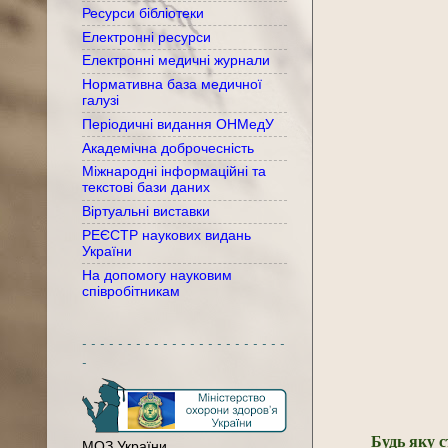
Ресурси бібліотеки
Електронні ресурси
Електронні медичні журнали
Нормативна база медичної
галузі
Періодичні видання ОНМедУ
Академічна доброчесність
Міжнародні інформаційні та
текстові бази даних
Віртуальні виставки
РЕЄСТР наукових видань
України
На допомогу науковим
співробітникам
- - - - - - - - - - - - - - - - - - - - - - -
-
Будь яку 
МОЗ України