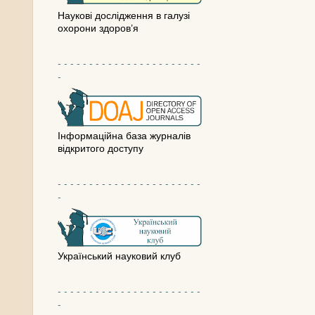
Наукові дослідження в галузі
охорони здоров’я
- - - - - - - - - - - - - - - - - - - - - - -
-
Інформаційна база журналів
відкритого доступу
- - - - - - - - - - - - - - - - - - - - - - -
-
Український науковий клуб
- - - - - - - - - - - - - - - - - - - - - - -
-