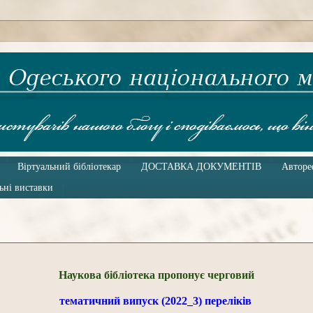
Віртуальний бібліотекар
ДОСТАВКА ДОКУМЕНТІВ
Авторе
ьні виставки
Наукова бібліотека пропонує черговий
тематичний випуск (2022_3) переліків