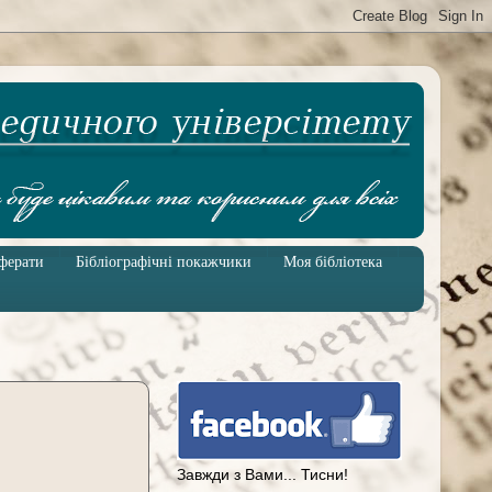
ферати
Бібліографічні покажчики
Моя бібліотека
Завжди з Вами... Тисни!