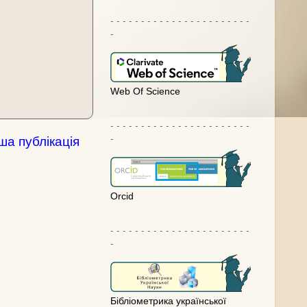
- - - - - - - - - - - - - - - - - - - - - - -
-
Web Of Science
- - - - - - - - - - - - - - - - - - - - - - -
-
ша публікація
Orcid
- - - - - - - - - - - - - - - - - - - - - - -
-
Бібліометрика української