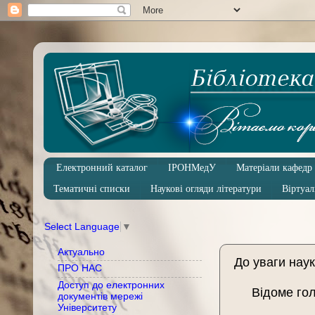
Електронний каталог
ІРОНМедУ
Матеріали кафедр
Тематичні списки
Наукові огляди літератури
Віртуал
Select Language
▼
Актуально
До уваги наук
ПРО НАС
Доступ до електронних
Відоме го
документів мережі
Університету