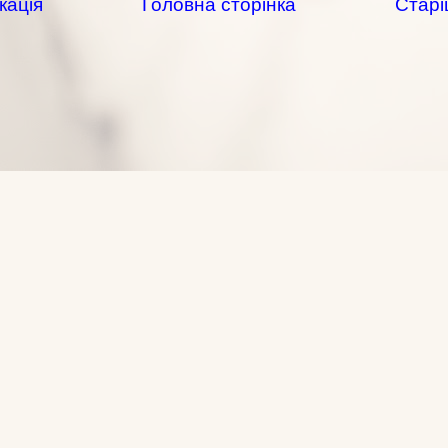
кація
Головна сторінка
Старі