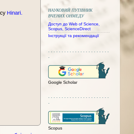
НАУКОВИЙ ПУТІВНИК
рсу
Hinari.
ВЧЕНИХ ОНМЕДУ
Доступ до Web of Science,
Scopus, ScienceDirect
Інструкції та рекомендації
- - - - - - - - - - - - - - - - - - - - - - -
-
Google Scholar
- - - - - - - - - - - - - - - - - - - - - - -
-
Scopus