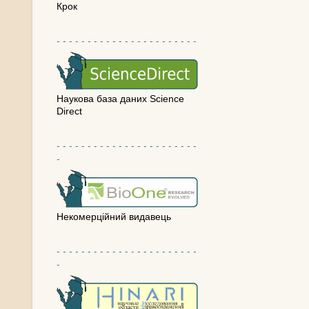
Крок
- - - - - - - - - - - - - - - - - - - - - - -
Наукова база даних Science
Direct
- - - - - - - - - - - - - - - - - - - - - - -
-
Некомерційний видавець
- - - - - - - - - - - - - - - - - - - - - - -
-