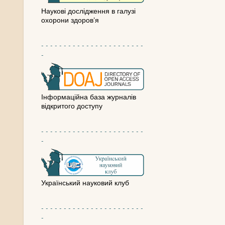
Наукові дослідження в галузі
охорони здоров’я
- - - - - - - - - - - - - - - - - - - - - - -
-
Інформаційна база журналів
відкритого доступу
- - - - - - - - - - - - - - - - - - - - - - -
-
Український науковий клуб
- - - - - - - - - - - - - - - - - - - - - - -
-