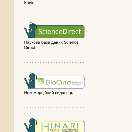
Крок
- - - - - - - - - - - - - - - - - - - - - - -
Наукова база даних Science
Direct
- - - - - - - - - - - - - - - - - - - - - - -
-
Некомерційний видавець
- - - - - - - - - - - - - - - - - - - - - - -
-