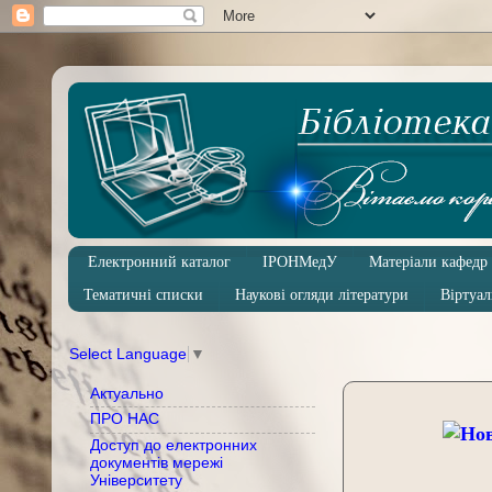
Електронний каталог
ІРОНМедУ
Матеріали кафедр
Тематичні списки
Наукові огляди літератури
Віртуал
Select Language
▼
Актуально
ПРО НАС
Доступ до електронних
документів мережі
Університету