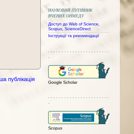
НАУКОВИЙ ПУТІВНИК
ВЧЕНИХ ОНМЕДУ
Доступ до Web of Science,
Scopus, ScienceDirect
Інструкції та рекомендації
- - - - - - - - - - - - - - - - - - - - - - -
-
ша публікація
Google Scholar
- - - - - - - - - - - - - - - - - - - - - - -
-
Scopus