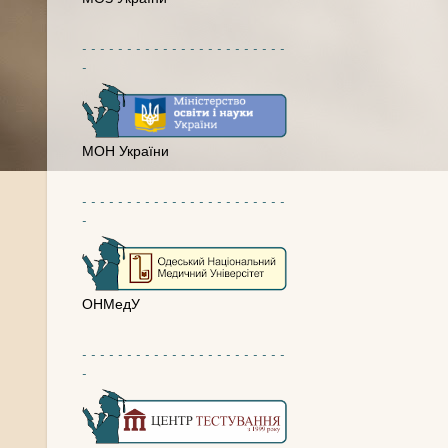
- - - - - - - - - - - - - - - - - - - - - - -
-
МОН України
- - - - - - - - - - - - - - - - - - - - - - -
-
ОНМедУ
- - - - - - - - - - - - - - - - - - - - - - -
-