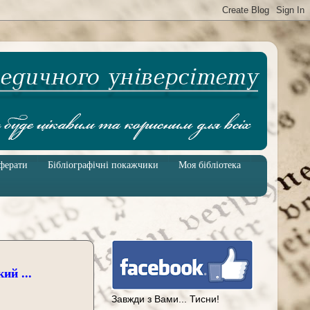
ферати
Бібліографічні покажчики
Моя бібліотека
Завжди з Вами... Тисни!