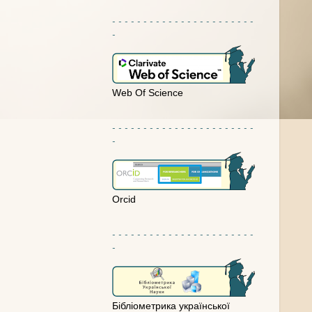
- - - - - - - - - - - - - - - - - - - - - - -
-
Web Of Science
- - - - - - - - - - - - - - - - - - - - - - -
-
Orcid
- - - - - - - - - - - - - - - - - - - - - - -
-
Бібліометрика української