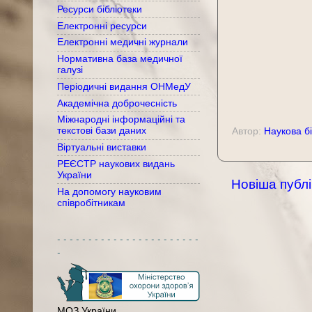
Ресурси бібліотеки
Електронні ресурси
Електронні медичні журнали
Нормативна база медичної
галузі
Періодичні видання ОНМедУ
Академічна доброчесність
Міжнародні інформаційні та
текстові бази даних
Автор:
Наукова бі
Віртуальні виставки
РЕЄСТР наукових видань
України
Новіша публі
На допомогу науковим
співробітникам
- - - - - - - - - - - - - - - - - - - - - - -
-
МОЗ України