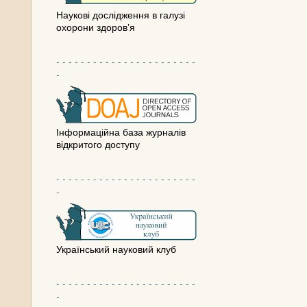
Наукові дослідження в галузі
охорони здоров’я
- - - - - - - - - - - - - - - - - - - - - - -
-
Інформаційна база журналів
відкритого доступу
- - - - - - - - - - - - - - - - - - - - - - -
-
Український науковий клуб
- - - - - - - - - - - - - - - - - - - - - - -
-