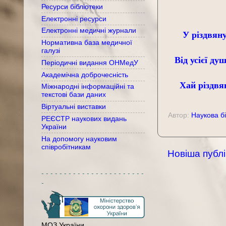
Ресурси бібліотеки
Електронні ресурси
Електронні медичні журнали
У різдвян
Нормативна база медичної
галузі
Від усієї ду
Періодичні видання ОНМедУ
Академічна доброчесність
Хай різдвя
Міжнародні інформаційні та
текстові бази даних
Віртуальні виставки
Автор:
Наукова бі
РЕЄСТР наукових видань
України
На допомогу науковим
співробітникам
Новіша публі
- - - - - - - - - - - - - - - - - - - - - - -
-
МОЗ України