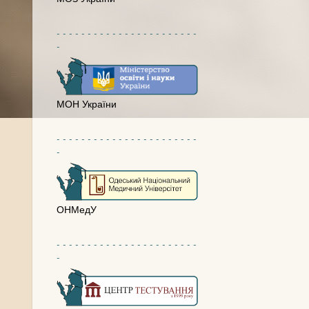
- - - - - - - - - - - - - - - - - - - - - - -
-
МОН України
- - - - - - - - - - - - - - - - - - - - - - -
-
ОНМедУ
- - - - - - - - - - - - - - - - - - - - - - -
-