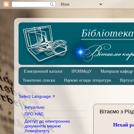
Електронний каталог
ІРОНМедУ
Матеріали кафедр
Тематичні списки
Наукові огляди літератури
Віртуал
Select Language
▼
Актуально
Вітаємо з Рі
ПРО НАС
Доступ до електронних
Нехай ра
документів мережі
Університету