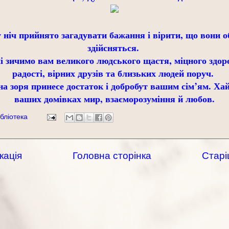
у ніч прийнято загадувати бажання і вірити, що вони о
здійсняться.
ші зичимо вам великого людського щастя, міцного здор
радості, вірних друзів та близьких людей поруч.
на зоря принесе достаток і добробут вашим сім’ям. Ха
ваших домівках мир, взаєморозуміння й любов.
бліотека
кація
Головна сторінка
Старі