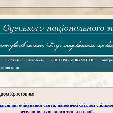
Віртуальний бібліотекар
ДОСТАВКА ДОКУМЕНТІВ
Авторе
ьні виставки
здвом Христовим!
дісні дні очікування свята, наповнені світлом спільної
веселощів,
душевного тепла и надії.