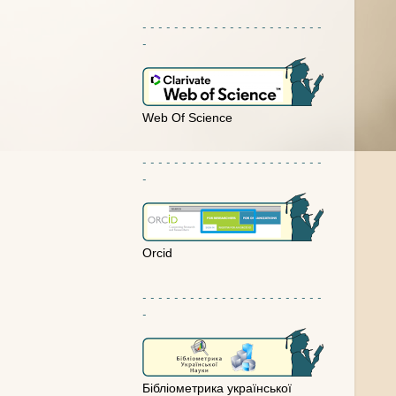
- - - - - - - - - - - - - - - - - - - - - - -
-
Web Of Science
- - - - - - - - - - - - - - - - - - - - - - -
-
Orcid
- - - - - - - - - - - - - - - - - - - - - - -
-
Бібліометрика української