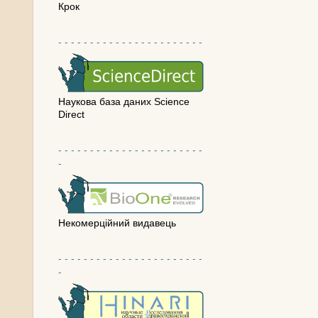
Крок
- - - - - - - - - - - - - - - - - - - - - - -
Наукова база даних Science
Direct
- - - - - - - - - - - - - - - - - - - - - - -
-
Некомерційний видавець
- - - - - - - - - - - - - - - - - - - - - - -
-