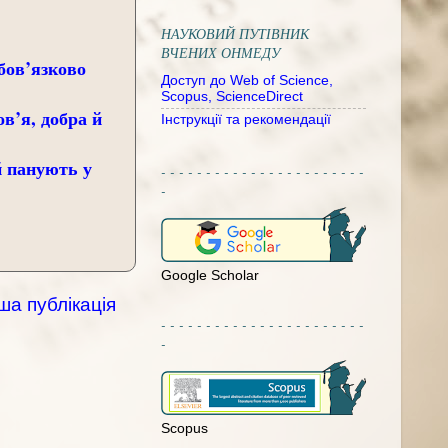
НАУКОВИЙ ПУТІВНИК
ВЧЕНИХ ОНМЕДУ
бов’язково
Доступ до Web of Science,
Scopus, ScienceDirect
ов’я, добра й
Інструкції та рекомендації
й панують у
- - - - - - - - - - - - - - - - - - - - - - -
-
Google Scholar
ша публікація
- - - - - - - - - - - - - - - - - - - - - - -
-
Scopus