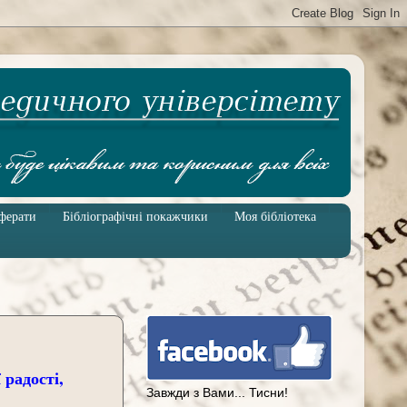
ферати
Бібліографічні покажчики
Моя бібліотека
 радості,
Завжди з Вами... Тисни!