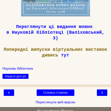
Переглянути ці видання можно
в Науковій бібліотеці (Валіховський,
3)
Попередні випуски віртуальних виставок
дивись
тут
Наукова бібліотека
Надати доступ
‹
›
Головна сторінка
Переглянути веб-версію
На платформі
Blogger
.