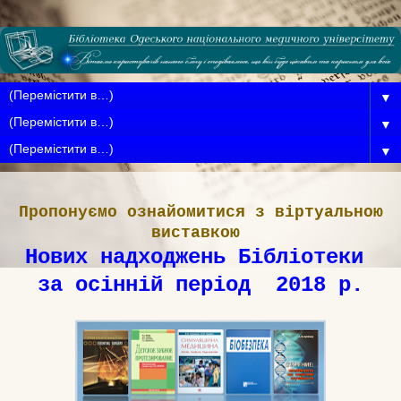
▼
▼
▼
Пропонуємо ознайомитися з віртуальною
виставкою
Нових надходжень Бібліотеки
за осінній період 2018 р.